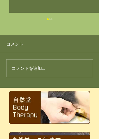
コメント
コメントを追加…
反射の統合ワークを人に
オンセラリング 
もしてあげられるように
ラ へのアプロ
なるオンライン講座が11月
統一、じっくり
19日 開催されます！
温める。第２チ
腰痛 編