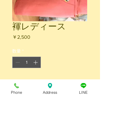
褌レディース
価
￥2,500
格
数量
*
Phone
Address
LINE
商品情報
商品の詳細を入力してください。サイ
返品・返金ポリシー
ズ、素材、取扱説明に加え、商品の特
徴やおすすめのポイントなどを説明し
返品・返金規約を入力してください。
ましょう。
商品の配送について
商品にご満足いただけなかった場合の