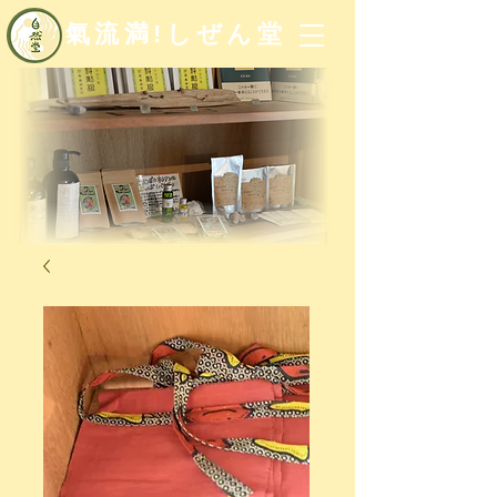
氣流満!しぜん堂