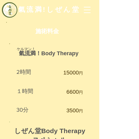
氣流満!しぜん堂
施術料金
ケルマン！
​氣流満！Body Therapy
​2時間
​15000
円
​１時間
​6600
円
30分​
​3500
円
​しぜん堂Body Therapy