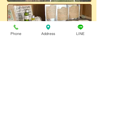
Phone
Address
LINE
自然堂
大村市
〠856-0032
長崎県大村市東大村1-2240-4
Tel:
0957-47-8748
※施術はすべて予約制です！
レインボーロード沿い。