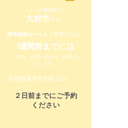
メインの施術所は、​
​大村市
です。
​諫早施術ルーム
をご希望の方は、
​1週間前までには
​ご予約、お問い合わせ お願いい
たします。
長崎県諫早市幸町 2-17
​２日前までにご予約
ください