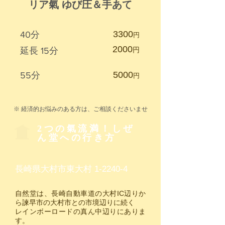
​リア氣 ゆび圧＆手あて
​3300
40分​
円
​2000
​延長 15分
円
​5000
55分​
円
※ 経済的お悩みのある方は、ご相談くださいませ
2つの氣流満！しぜ
ん堂への行き方
​長崎県大村市東大村 1-2240-4
自然堂は、長崎自動車道の大村IC辺りか
ら諫早市の大村市との市境辺りに続く
レインボーロードの真ん中辺りにありま
す。