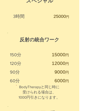
スペシャル
​3時間
​25000
円
​反射の統合ワーク
​15000
​150分
円
​12000
​120分
円
9000
​90分
円
6000
​60分
円
BodyTherapyと同じ時に
受けられる場合は、
​1000円引きになります。