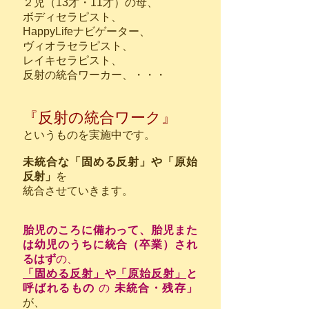
２児（13才・11才）の母、
ボディセラピスト、
HappyLifeナビゲーター、
ヴィオラセラピスト、
​レイキセラピスト、
​反射の統合ワーカー、・・・
『
反射の
統合ワーク』
というものを実施中です。
未統合な「固める反射」や「原始
反射」
を
統合させていきます。
胎児のころに備わって、胎児また
は幼児のうちに統合（卒業）され
るはず
の、
「固める反射
」
や
「原始反射」
と
呼ばれるもの
の
未統合・残存」
が、