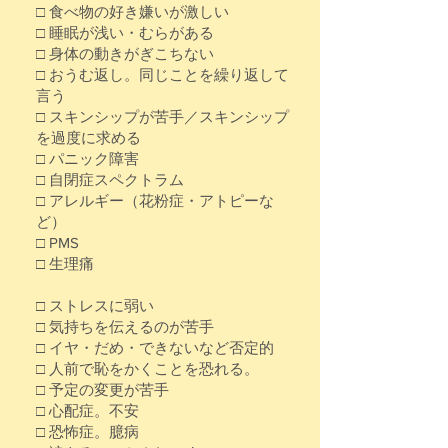
□ 食べ物の好き嫌いが激しい
□ 睡眠が浅い・むらがある
□ 身体の動きがぎこちない
□ おうむ返し。同じことを繰り返して
言う
□ スキンシップが苦手／スキンシップ
を過度に求める
□ パニック障害
□ 自閉症スペクトラム
□ アレルギー（花粉症・アトピーな
ど）
□ PMS
□ 生理痛
□ ストレスに弱い
□ 気持ちを伝えるのが苦手
□ イヤ・だめ・できないなど否定的
□ 人前で恥をかくことを恐れる。
□ 予定の変更が苦手
□ 心配症。不安
□ 恐怖症。臆病