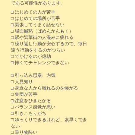
である可能性があります。
□ はじめての人が苦手
□ はじめての場所が苦手
□ 緊張してうまく話せない
□ 場面緘黙（ばめんかんもく）
□ 駅や繁華街の人混みに疲れる
□ 繰り返し行動が安心するので、毎日
違う行動をするのがつらい
□ でかけるのが億劫
□ 怖くてチャレンジできない
□ 引っ込み思案、内気
□ 人見知り
□ 身近な人から離れるのを怖がる
□ 集団が苦手
□ 注意をひきたがる
□ バランス感覚が悪い
□ 引きこもりがち
□ ゆっくりできるけれど、素早くでき
ない
□ 乗り物酔い