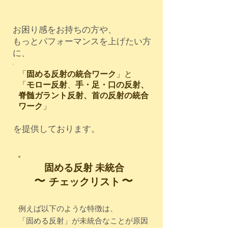
​お困り感をお持ちの方や、
​もっとパフォーマンスを上げたい方
に、
「
固める反射の統合ワーク
」と
「
モロ
ー反射
、
手・足・口の反射、
脊髄ガラント反射、首の反射の統合
ワーク
」
​を提供しております。
固める反射 未統合
​〜
​〜
チェックリスト
例えば以下のような特徴は、
​「固める反射」が未統合な
ことが原因