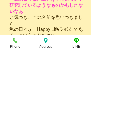
研究しているようなものかもしれな
いなぁ
」
と気づき、この名前を思いつきまし
た。
私の日々が、Happy Lifeラボ☆ であ
る、ということなので、
ブログの内容がガラッと変わったり
Phone
Address
LINE
するわけでもなく、
以前同様、たくさん書けるワケでも
ありませんが、
４歳と２歳の子どもを育てている
今、（これ書いたの、ずいぶん前で
すね）
そして1つの記事を書き上げるのに
何時間もかかってしまう私の場合、
ブログをあまり書けないことも、
私にとっては、「幸せな生活研究」
の一部であるとも言えます。
書きたいことは、たくさんあるんで
すけどね！