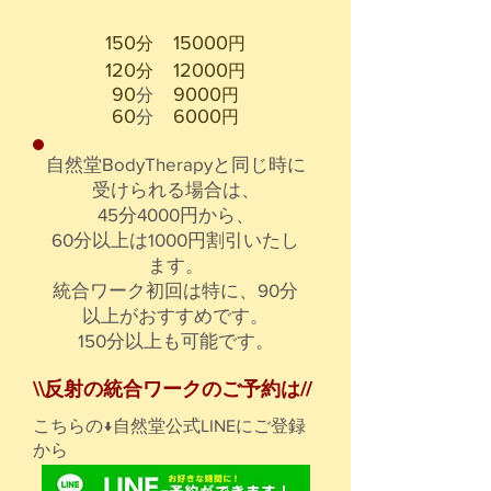
150
15000
分
円
120
12000
分
円
90
9000
​分
円
60
6000
分
円
​​自然堂BodyTherapyと同じ時に
受けられる場合は、
45分4000円から、​
​60分以上は
​1000円割引いたし
ます。
統合ワーク初回は特に、90分
以上がおすすめです。
​150分以上も可能です。
\\反射の統合ワークのご予約は//
​こちらの↓自然堂公式LINEにご登録
から