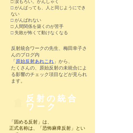
□ 涙もろい。かんしゃく
□ がんばっても、人と同じようにでき
ない
□ がんばれない
□ 人間関係を築くのが苦手
□ 失敗が怖くて動けなくなる
反射統合ワークの先生、梅田幸子さ
んのブログ内
「
原始反射あれ
これ
」
から、
​たくさんの、原始反射の未統合によ
る影響のチェック項目などが見られ
ます。​
​反射の統合
ワーク
「
固める反射」は、
正式名称は、「恐怖麻痺反射」とい