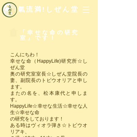
氣流満!しぜん堂
「幸せな命の研究
室」です！
こんにちわ！
幸せな命（HappyLife)研究所☆し
ぜん堂
奥の研究室室長☆しぜん堂院長の
妻、副院長のトビウオリアと申し
ます。
またの名を、松本康代と申しま
す。
HappyLife☆幸せな生活☆幸せな人
生☆幸せな命
の研究をしております！
ある時はヴィオラ弾き☆トビウオ
リアキ、