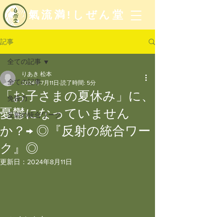
氣流満!しぜん堂
記事
全ての記事
りあき 松本
全ての記事
2024年7月11日
読了時間: 5分
「お子さまの夏休み」に、
免疫力
憂鬱になっていません
反射の統合ワーク
か？→ ◎『反射の統合ワー
ク』◎
更新日：
2024年8月11日